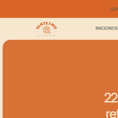
LLE
INICIO
NOS
22
re