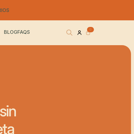
RIOS
0
BLOG
FAQS
Search
for:
sin
eta