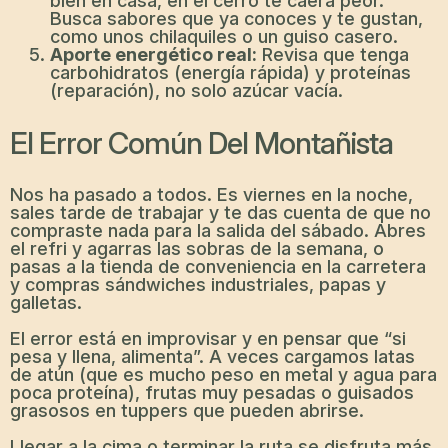
bien en casa, en el cerro te caerá peor.
Busca sabores que ya conoces y te gustan,
como unos chilaquiles o un guiso casero.
Aporte energético real:
Revisa que tenga
carbohidratos (energía rápida) y proteínas
(reparación), no solo azúcar vacía.
El Error Común Del Montañista
Nos ha pasado a todos. Es viernes en la noche,
sales tarde de trabajar y te das cuenta de que no
compraste nada para la salida del sábado. Abres
el refri y agarras las sobras de la semana, o
pasas a la tienda de conveniencia en la carretera
y compras sándwiches industriales, papas y
galletas.
El error está en improvisar y en pensar que “si
pesa y llena, alimenta”. A veces cargamos latas
de atún (que es mucho peso en metal y agua para
poca proteína), frutas muy pesadas o guisados
grasosos en tuppers que pueden abrirse.
Llegar a la cima o terminar la ruta se disfruta más