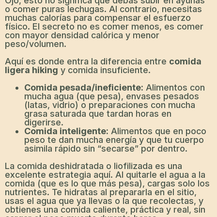
Ojo, esto no significa que debas subir en ayunas
o comer puras lechugas. Al contrario, necesitas
muchas calorías para compensar el esfuerzo
físico. El secreto no es comer menos, es comer
con mayor densidad calórica y menor
peso/volumen.
Aquí es donde entra la diferencia entre
comida
ligera hiking
y comida insuficiente.
Comida pesada/ineficiente:
Alimentos con
mucha agua (que pesa), envases pesados
(latas, vidrio) o preparaciones con mucha
grasa saturada que tardan horas en
digerirse.
Comida inteligente:
Alimentos que en poco
peso te dan mucha energía y que tu cuerpo
asimila rápido sin “secarse” por dentro.
La comida deshidratada o liofilizada es una
excelente estrategia aquí. Al quitarle el agua a la
comida (que es lo que más pesa), cargas solo los
nutrientes. Te hidratas al prepararla en el sitio,
usas el agua que ya llevas o la que recolectas, y
obtienes una comida caliente, práctica y real, sin