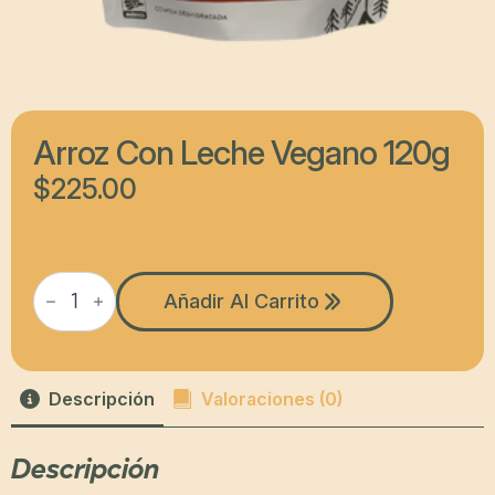
Arroz Con Leche Vegano 120g
$
225.00
Arroz
con
Añadir Al Carrito
leche
vegano
120g
cantidad
Descripción
Valoraciones (0)
Descripción