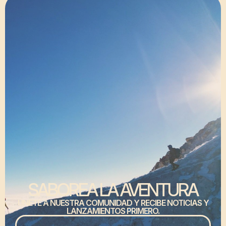
elegir
en
la
página
de
producto
SABOREA LA AVENTURA
ÚNETE A NUESTRA COMUNIDAD Y RECIBE NOTICIAS Y
LANZAMIENTOS PRIMERO.