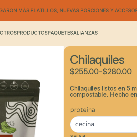
GARON MÁS PLATILLOS, NUEVAS PORCIONES Y ACCESO
OTROS
PRODUCTOS
PAQUETES
ALIANZAS
Chilaquiles
$
255.00
-
$
280.00
Rango
de
Chilaquiles listos en 
precios:
compostable. Hecho en
desde
proteina
$255.00
hasta
$280.00
salsa