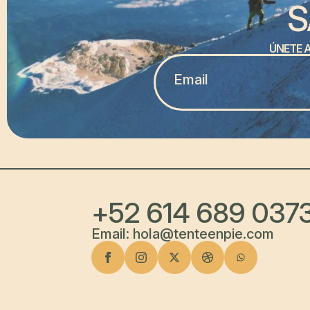
S
ÚNETE 
MAIL
*
+52 614 689 037
Email: hola@tenteenpie.com