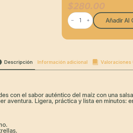
$
280.00
Chilaquiles
cantidad
Añadir Al 
Descripción
Información adicional
Valoraciones (
des con el sabor auténtico del maíz con una salsa 
er aventura. Ligera, práctica y lista en minutos: e
mo.
rellas.