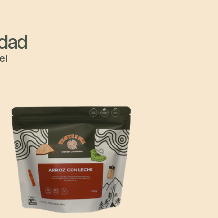
idad
el