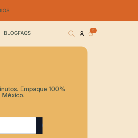
RIOS
0
BLOG
FAQS
Search
for:
5 minutos. Empaque 100%
 México.