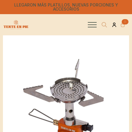
LLEGARON MÁS PLATILLOS, NUEVAS PORCIONES Y
ACCESORIOS
0
Search
for: